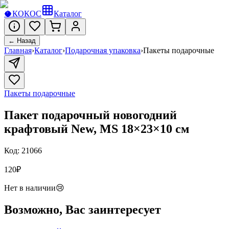
🥥
КОКОС
Каталог
← Назад
Главная
›
Каталог
›
Подарочная упаковка
›
Пакеты подарочные
Пакеты подарочные
Пакет подарочный новогодний
крафтовый New, MS 18×23×10 см
Код:
21066
120
₽
Нет в наличии
😢
Возможно, Вас заинтересует