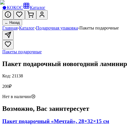
🥥
КОКОС
Каталог
← Назад
Главная
›
Каталог
›
Подарочная упаковка
›
Пакеты подарочные
Пакеты подарочные
Пакет подарочный новогодний ламинир
Код:
21138
200
₽
Нет в наличии
😢
Возможно, Вас заинтересует
Пакет подарочный «Мечтай», 28×32×15 см