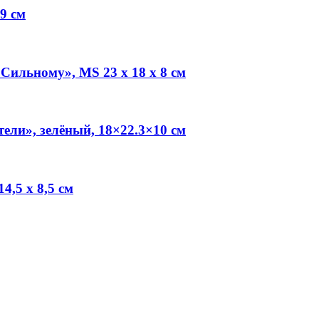
9 см
ильному», MS 23 х 18 х 8 см
ли», зелёный, 18×22.3×10 см
4,5 х 8,5 см
.