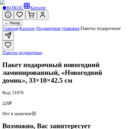
🥥
КОКОС
Каталог
← Назад
Главная
›
Каталог
›
Подарочная упаковка
›
Пакеты подарочные
Пакеты подарочные
Пакет подарочный новогодний
ламинированный, «Новогодний
домик», 33×10×42.5 см
Код:
21076
220
₽
Нет в наличии
😢
Возможно, Вас заинтересует