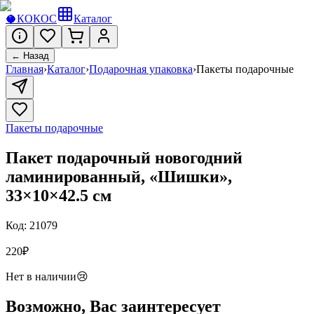
🥥
КОКОС
Каталог
← Назад
Главная
›
Каталог
›
Подарочная упаковка
›
Пакеты подарочные
Пакеты подарочные
Пакет подарочный новогодний
ламинированный, «Шишки»,
33×10×42.5 см
Код:
21079
220
₽
Нет в наличии
😢
Возможно, Вас заинтересует