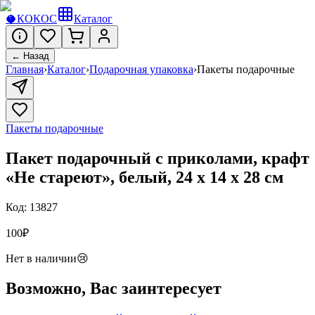
🥥
КОКОС
Каталог
← Назад
Главная
›
Каталог
›
Подарочная упаковка
›
Пакеты подарочные
Пакеты подарочные
Пакет подарочный с приколами, крафт
«Не стареют», белый, 24 х 14 х 28 см
Код:
13827
100
₽
Нет в наличии
😢
Возможно, Вас заинтересует