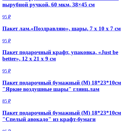
вырубной ручкой, 60 мкм, 38×45 см
95 ₽
Пакет лам.«Поздравляю», шары, 7 х 10 х 7 см
95 ₽
Пакет подарочный крафт, упаковка, «Just be
better», 12 х 21 х 9 см
95 ₽
Пакет подарочный бумажный (M) 18*23*10см
"Яркие воздушные шары" глянц.лам
85 ₽
Пакет подарочный бумажный (M) 18*23*10см
"Спелый авокадо" из крафт-бумаги