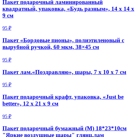
Пакет подарочный ламинированный
квадратный, упаковка, «Будь разным», 14 х 14 х
9 см
95 ₽
Пакет «Бордовые пионы», полиэтиленовый с
вырубной ручкой, 60 мкм, 38×45 см
95 ₽
Пакет лам.«Поздравляю», шары, 7 х 10 х 7 см
95 ₽
Пакет подарочный крафт, упаковка, «Just be
better», 12 х 21 х 9 см
95 ₽
Пакет подарочный бумажный (M) 18*23*10см
"Яркие воздушные шары" глянц.лам