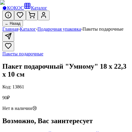
🥥
КОКОС
Каталог
← Назад
Главная
›
Каталог
›
Подарочная упаковка
›
Пакеты подарочные
Пакеты подарочные
Пакет подарочный "Умному" 18 х 22,3
х 10 см
Код:
13861
90
₽
Нет в наличии
😢
Возможно, Вас заинтересует