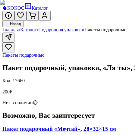
🥥
КОКОС
Каталог
← Назад
Главная
›
Каталог
›
Подарочная упаковка
›
Пакеты подарочные
Пакеты подарочные
Пакет подарочный, упаковка, «Ля ты», 
Код:
17660
200
₽
Нет в наличии
😢
Возможно, Вас заинтересует
Пакет подарочный «Мечтай», 28×32×15 см