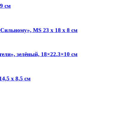
9 см
ильному», MS 23 х 18 х 8 см
ли», зелёный, 18×22.3×10 см
4,5 х 8,5 см
.