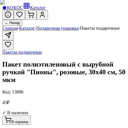
🥥
КОКОС
Каталог
← Назад
Главная
›
Каталог
›
Подарочная упаковка
›
Пакеты подарочные
Пакеты подарочные
Пакет полиэтиленовый с вырубной
ручкой "Пионы", розовые, 30х40 см, 50
мкм
Код:
13896
45
₽
✓ В наличии
В корзину