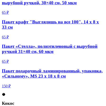
вырубной ручкой, 30×40 см, 50 мкм
65 ₽
Пакет крафт "Выглядишь на все 100", 14 х 8 х
33 см
65 ₽
Пакет «Стелла», полиэтиленовый с вырубной
ручкой 31×40 см, 60 мкм
65 ₽
Пакет подарочный ламинированный, упаковка,
«Сильному», MS 23 х 18 х 8 см
150 ₽
🥥
Кокос