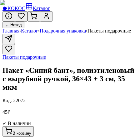
🥥
КОКОС
Каталог
← Назад
Главная
›
Каталог
›
Подарочная упаковка
›
Пакеты подарочные
Пакеты подарочные
Пакет «Синий бант», полиэтиленовый
с вырубной ручкой, 36×43 + 3 см, 35
мкм
Код:
22072
45
₽
✓ В наличии
В корзину