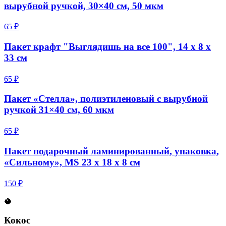
вырубной ручкой, 30×40 см, 50 мкм
65 ₽
Пакет крафт "Выглядишь на все 100", 14 х 8 х
33 см
65 ₽
Пакет «Стелла», полиэтиленовый с вырубной
ручкой 31×40 см, 60 мкм
65 ₽
Пакет подарочный ламинированный, упаковка,
«Сильному», MS 23 х 18 х 8 см
150 ₽
🥥
Кокос