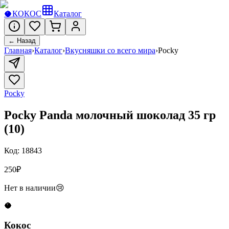
🥥
КОКОС
Каталог
← Назад
Главная
›
Каталог
›
Вкусняшки со всего мира
›
Pocky
Pocky
Pocky Panda молочный шоколад 35 гр
(10)
Код:
18843
250
₽
Нет в наличии
😢
🥥
Кокос