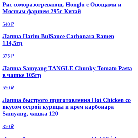
Рис соморазогревающ. Honglu с Овощами и
Мясным фаршем 295г Китай
540 ₽
Лапша Harim BulSauce Carbonara Ramen
134,5гр
375 ₽
Лапша Samyang TANGLE Chunky Tomato Pasta
в чашке 105гр
550 ₽
Лапша быстрого приготовления Hot Chicken со
вкусом острой курицы и крем карбонара
Samyang, чашка 120
350 ₽