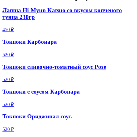
Лапша Hi-Myun Katsuo со вкусом копченого
тунца 230гр
450 ₽
Токпоки Карбонара
520 ₽
Токпоки сливочно-томатный соус Розе
520 ₽
Токпоки с соусом Карбонара
520 ₽
Токпоки Ориджинал соус.
520 ₽