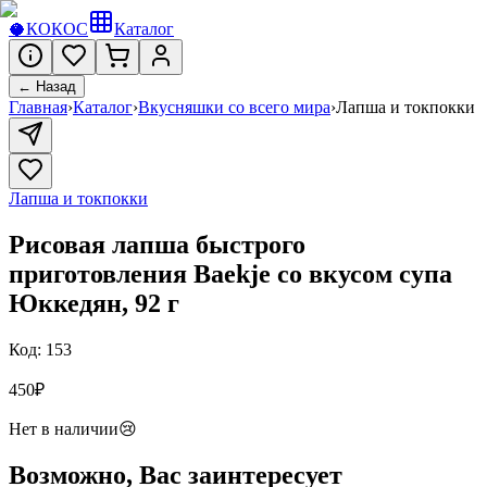
🥥
КОКОС
Каталог
← Назад
Главная
›
Каталог
›
Вкусняшки со всего мира
›
Лапша и токпокки
Лапша и токпокки
Рисовая лапша быстрого
приготовления Baekje со вкусом супа
Юккедян, 92 г
Код:
153
450
₽
Нет в наличии
😢
Возможно, Вас заинтересует