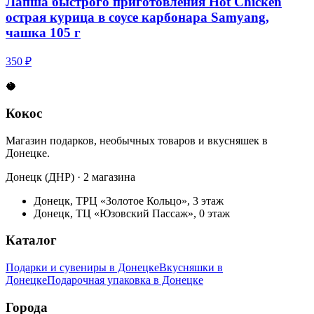
Лапша быстрого приготовления Hot Chicken
острая курица в соусе карбонара Samyang,
чашка 105 г
350 ₽
🥥
Кокос
Магазин подарков, необычных товаров и вкусняшек в
Донецке.
Донецк (ДНР) · 2 магазина
Донецк, ТРЦ «Золотое Кольцо», 3 этаж
Донецк, ТЦ «Юзовский Пассаж», 0 этаж
Каталог
Подарки и сувениры в Донецке
Вкусняшки в
Донецке
Подарочная упаковка в Донецке
Города