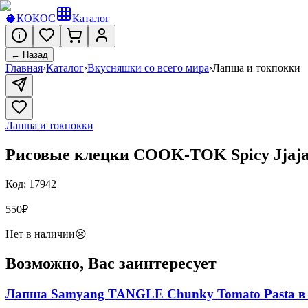
🥥
КОКОС
Каталог
← Назад
Главная
›
Каталог
›
Вкусняшки со всего мира
›
Лапша и токпокки
Лапша и токпокки
Рисовые клецки COOK-TOK Spicy Jjajang
Код:
17942
550
₽
Нет в наличии
😢
Возможно, Вас заинтересует
Лапша Samyang TANGLE Chunky Tomato Pasta в 