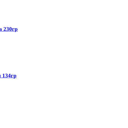
а 230гр
м 134гр
.