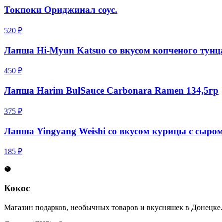
Токпоки Ориджинал соус.
520 ₽
Лапша Hi-Myun Katsuo со вкусом копченого тунц
450 ₽
Лапша Harim BulSauce Carbonara Ramen 134,5гр
375 ₽
Лапша Yingyang Weishi со вкусом курицы с сыро
185 ₽
🥥
Кокос
Магазин подарков, необычных товаров и вкусняшек в Донецке