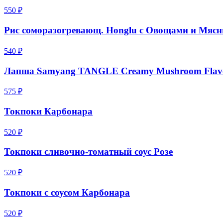
550 ₽
Рис соморазогревающ. Honglu с Овощами и Мяс
540 ₽
Лапша Samyang TANGLE Creamy Mushroom Flavou
575 ₽
Токпоки Карбонара
520 ₽
Токпоки сливочно-томатный соус Розе
520 ₽
Токпоки с соусом Карбонара
520 ₽