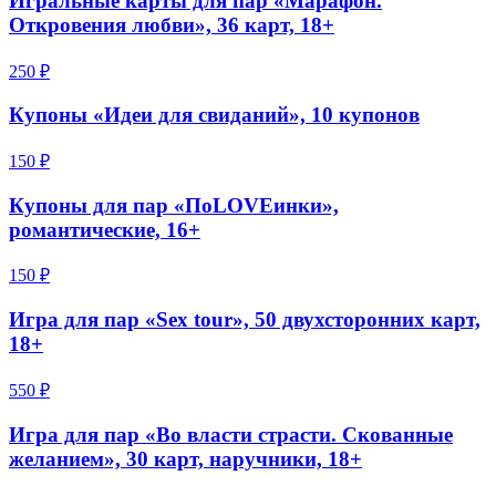
Игральные карты для пар «Марафон.
Откровения любви», 36 карт, 18+
250 ₽
Купоны «Идеи для свиданий», 10 купонов
150 ₽
Купоны для пар «ПоLOVEинки»,
романтические, 16+
150 ₽
Игра для пар «Sex tour», 50 двухсторонних карт,
18+
550 ₽
Игра для пар «Во власти страсти. Скованные
желанием», 30 карт, наручники, 18+