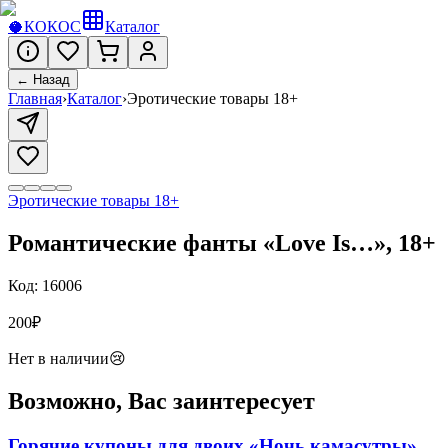
🥥
КОКОС
Каталог
← Назад
Главная
›
Каталог
›
Эротические товары 18+
Эротические товары 18+
Романтические фанты «Love Is…», 18+
Код:
16006
200
₽
Нет в наличии
😢
Возможно, Вас заинтересует
Горячие купоны для двоих «Ночь камасутры»,