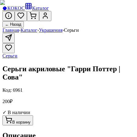
🥥
КОКОС
Каталог
← Назад
Главная
›
Каталог
›
Украшения
›
Серьги
Серьги
Серьги акриловые "Гарри Поттер |
Сова"
Код:
6961
200
₽
✓ В наличии
В корзину
Описание