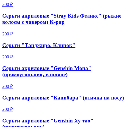
200 ₽
Серьги акриловые "Stray Kids Феликс" (рыжие
волосы с чокером) K-pop
200 ₽
Серьги "Танджиро. Клинок"
200 ₽
Серьги акриловые "Genshin Мона"
(прямоугольник, в шляпе)
200 ₽
Серьги акриловые "Капибара" (птичка на носу)
200 ₽
Серьги акриловые "Genshin Ху тао"
(прямоугольник)