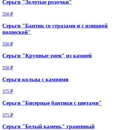
Серьги "Золотые розочки"
350 ₽
Серьги "Бантик со стразами и с изящной
подвеской"
350 ₽
Серьги "Крупные змеи" из камней
350 ₽
Серьги кольца с камнями
375 ₽
Серьги "Бисерные бантики с цветами"
375 ₽
Серьги "Белый камень" граненный