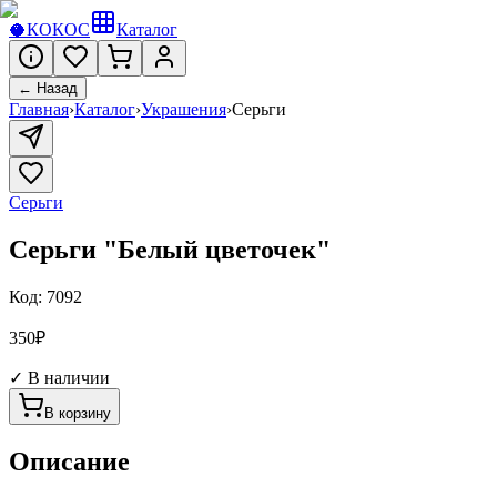
🥥
КОКОС
Каталог
← Назад
Главная
›
Каталог
›
Украшения
›
Серьги
Серьги
Серьги "Белый цветочек"
Код:
7092
350
₽
✓ В наличии
В корзину
Описание