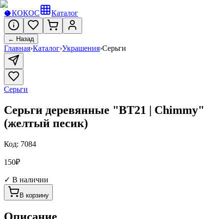
🥥
КОКОС
Каталог
← Назад
Главная
›
Каталог
›
Украшения
›
Серьги
Серьги
Серьги деревянные "BT21 | Chimmy"
(желтый песик)
Код:
7084
150
₽
✓ В наличии
В корзину
Описание