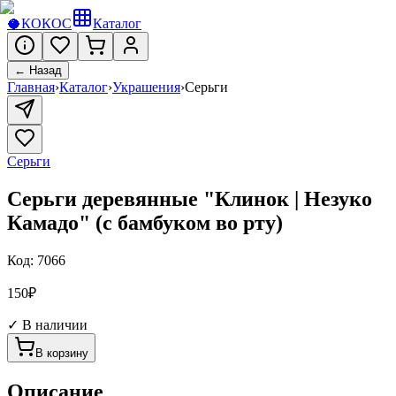
🥥
КОКОС
Каталог
← Назад
Главная
›
Каталог
›
Украшения
›
Серьги
Серьги
Серьги деревянные "Клинок | Незуко
Камадо" (с бамбуком во рту)
Код:
7066
150
₽
✓ В наличии
В корзину
Описание