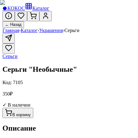
🥥
КОКОС
Каталог
← Назад
Главная
›
Каталог
›
Украшения
›
Серьги
Серьги
Серьги "Необычные"
Код:
7105
350
₽
✓ В наличии
В корзину
Описание