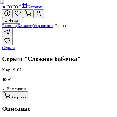
🥥
КОКОС
Каталог
← Назад
Главная
›
Каталог
›
Украшения
›
Серьги
Серьги
Серьги "Сложная бабочка"
Код:
19107
400
₽
✓ В наличии
В корзину
Описание