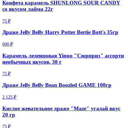
Конфета карамель SHUNLONG SOUR CANDY
со вкусом лайма 22г
75 ₽
Драже Jelly Belly Harry Potter Bertie Bott's 35гр
600 ₽
Карамель леденцовая Yinuo "Сюрприз" ассорти
необычных вкусов, 30 г
75 ₽
Драже Jelly Belly Bean Boozled GAME 100гр
2 125 ₽
Кислое жевательное драже "Maze" угадай вкус
20 гр
75 ₽