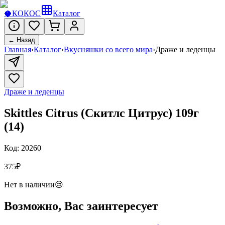
🥥
КОКОС
Каталог
← Назад
Главная
›
Каталог
›
Вкусняшки со всего мира
›
Драже и леденцы
Драже и леденцы
Skittles Citrus (Скитлс Цитрус) 109г
(14)
Код:
20260
375
₽
Нет в наличии
😢
Возможно, Вас заинтересует