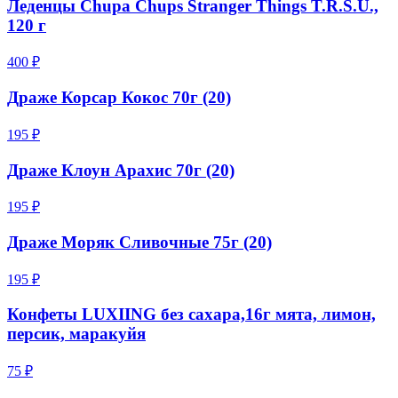
Леденцы Chupa Chups Stranger Things T.R.S.U.,
120 г
400 ₽
Драже Корсар Кокос 70г (20)
195 ₽
Драже Клоун Арахис 70г (20)
195 ₽
Драже Моряк Сливочные 75г (20)
195 ₽
Конфеты LUXIING без сахара,16г мята, лимон,
персик, маракуйя
75 ₽