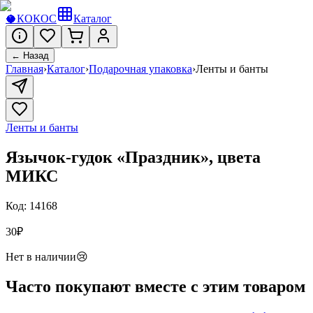
🥥
КОКОС
Каталог
← Назад
Главная
›
Каталог
›
Подарочная упаковка
›
Ленты и банты
Ленты и банты
Язычок-гудок «Праздник», цвета
МИКС
Код:
14168
30
₽
Нет в наличии
😢
Часто покупают вместе с этим товаром