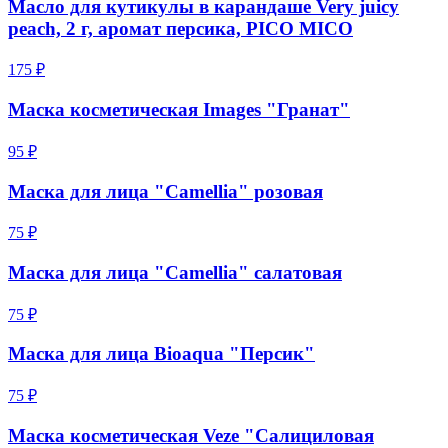
Масло для кутикулы в карандаше Very juicy
peach, 2 г, аромат персика, PICO MICO
175 ₽
Маска косметическая Images "Гранат"
95 ₽
Маска для лица "Camellia" розовая
75 ₽
Маска для лица "Camellia" салатовая
75 ₽
Маска для лица Bioaqua "Персик"
75 ₽
Маска косметическая Veze "Салициловая