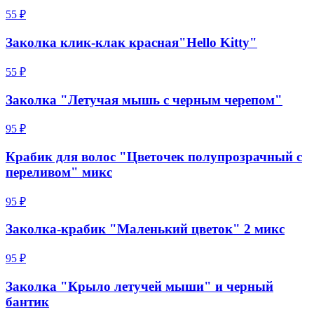
55 ₽
Заколка клик-клак красная"Hello Kitty"
55 ₽
Заколка "Летучая мышь с черным черепом"
95 ₽
Крабик для волос "Цветочек полупрозрачный с
переливом" микс
95 ₽
Заколка-крабик "Маленький цветок" 2 микс
95 ₽
Заколка "Крыло летучей мыши" и черный
бантик