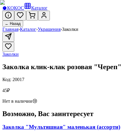
🥥
КОКОС
Каталог
← Назад
Главная
›
Каталог
›
Украшения
›
Заколки
Заколки
Заколка клик-клак розовая "Череп"
Код:
20017
45
₽
Нет в наличии
😢
Возможно, Вас заинтересует
Заколка "Мультяшная" маленькая (ассорти)