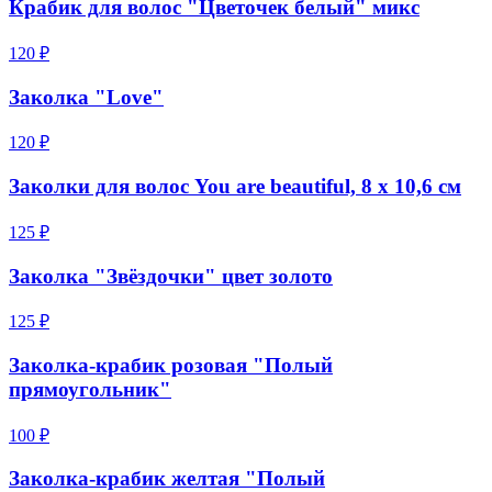
Крабик для волос "Цветочек белый" микс
120 ₽
Заколка "Love"
120 ₽
Заколки для волос You are beautiful, 8 х 10,6 см
125 ₽
Заколка "Звёздочки" цвет золото
125 ₽
Заколка-крабик розовая "Полый
прямоугольник"
100 ₽
Заколка-крабик желтая "Полый