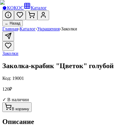
🥥
КОКОС
Каталог
← Назад
Главная
›
Каталог
›
Украшения
›
Заколки
Заколки
Заколка-крабик "Цветок" голубой
Код:
19001
120
₽
✓ В наличии
В корзину
Описание