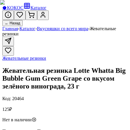
🥥
КОКОС
Каталог
← Назад
Главная
›
Каталог
›
Вкусняшки со всего мира
›
Жевательные
резинки
Жевательные резинки
Жевательная резинка Lotte Whatta Big
Bubble Gum Green Grape со вкусом
зелёного винограда, 23 г
Код:
20464
125
₽
Нет в наличии
😢