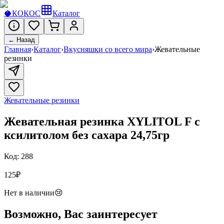
🥥
КОКОС
Каталог
← Назад
Главная
›
Каталог
›
Вкусняшки со всего мира
›
Жевательные
резинки
Жевательные резинки
Жевательная резинка XYLITOL F c
ксилитолом без сахара 24,75гр
Код:
288
125
₽
Нет в наличии
😢
Возможно, Вас заинтересует