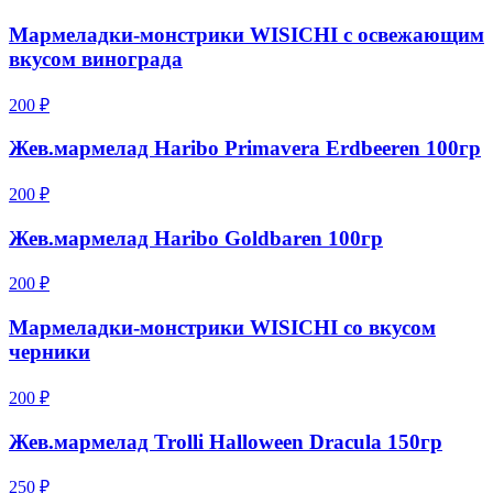
Мармеладки-монстрики WISICHI с освежающим
вкусом винограда
200 ₽
Жев.мармелад Haribo Primavera Erdbeeren 100гр
200 ₽
Жев.мармелад Haribo Goldbaren 100гр
200 ₽
Мармеладки-монстрики WISICHI со вкусом
черники
200 ₽
Жев.мармелад Trolli Halloween Dracula 150гр
250 ₽