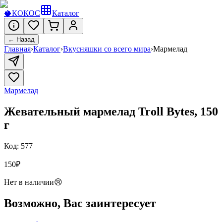
🥥
КОКОС
Каталог
← Назад
Главная
›
Каталог
›
Вкусняшки со всего мира
›
Мармелад
Мармелад
Жевательный мармелад Troll Bytes, 150
г
Код:
577
150
₽
Нет в наличии
😢
Возможно, Вас заинтересует