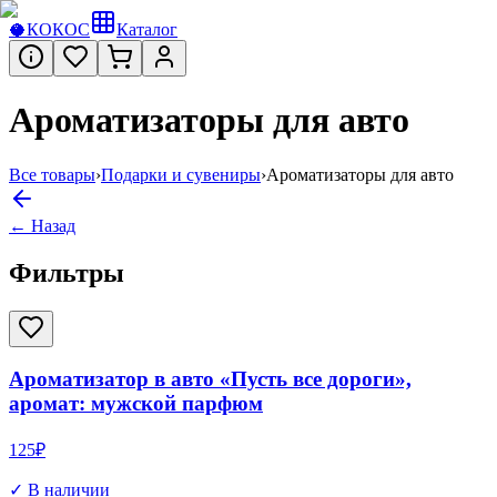
🥥
КОКОС
Каталог
Ароматизаторы для авто
Все товары
›
Подарки и сувениры
›
Ароматизаторы для авто
← Назад
Фильтры
Ароматизатор в авто «Пусть все дороги»,
аромат: мужской парфюм
125
₽
✓ В наличии