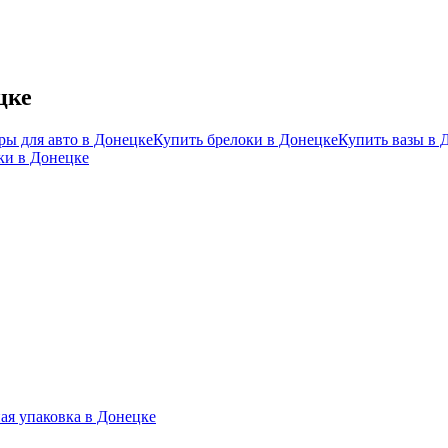
цке
ры для авто в Донецке
Купить брелоки в Донецке
Купить вазы в 
ки в Донецке
.
ая упаковка в Донецке