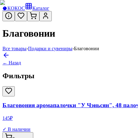
🥥
КОКОС
Каталог
Благовонии
Все товары
›
Подарки и сувениры
›
Благовонии
← Назад
Фильтры
Благовония аромапалочки "У Чэньсян", 48 палоч
145
₽
✓ В наличии