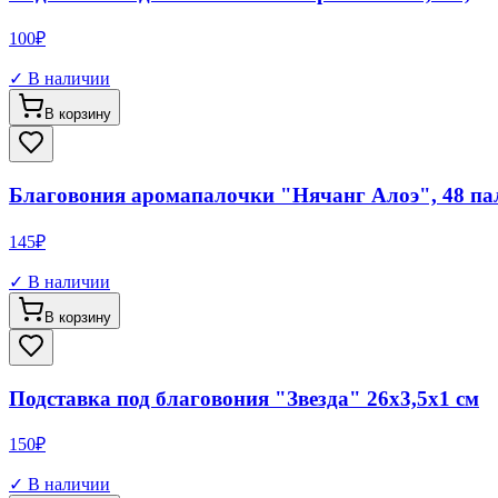
100
₽
✓ В наличии
В корзину
Благовония аромапалочки "Нячанг Алоэ", 48 па
145
₽
✓ В наличии
В корзину
Подставка под благовония "Звезда" 26х3,5х1 см
150
₽
✓ В наличии