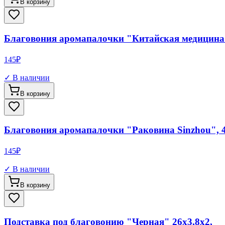
В корзину
Благовония аромапалочки "Китайская медицина"
145
₽
✓ В наличии
В корзину
Благовония аромапалочки "Раковина Sinzhou", 4
145
₽
✓ В наличии
В корзину
Подставка под благовонию "Черная" 26х3,8х2,