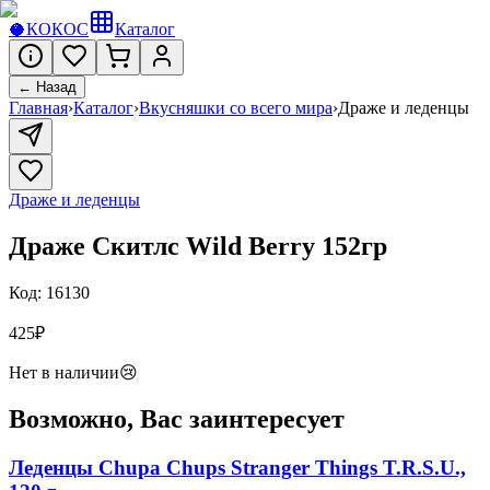
🥥
КОКОС
Каталог
← Назад
Главная
›
Каталог
›
Вкусняшки со всего мира
›
Драже и леденцы
Драже и леденцы
Драже Скитлс Wild Berry 152гр
Код:
16130
425
₽
Нет в наличии
😢
Возможно, Вас заинтересует
Леденцы Chupa Chups Stranger Things T.R.S.U.,