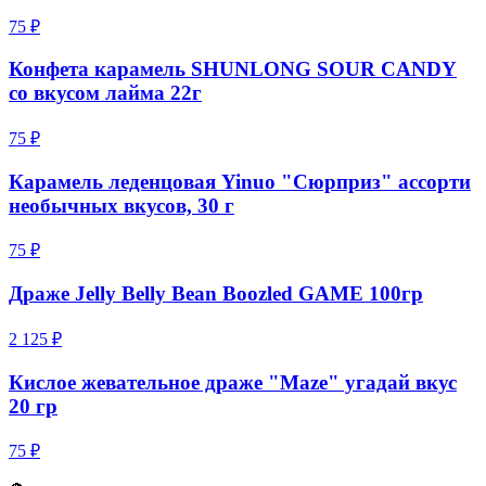
75 ₽
Конфета карамель SHUNLONG SOUR CANDY
со вкусом лайма 22г
75 ₽
Карамель леденцовая Yinuo "Сюрприз" ассорти
необычных вкусов, 30 г
75 ₽
Драже Jelly Belly Bean Boozled GAME 100гр
2 125 ₽
Кислое жевательное драже "Maze" угадай вкус
20 гр
75 ₽