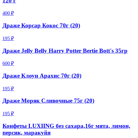
120 г
400 ₽
Драже Корсар Кокос 70г (20)
195 ₽
Драже Jelly Belly Harry Potter Bertie Bott's 35гр
600 ₽
Драже Клоун Арахис 70г (20)
195 ₽
Драже Моряк Сливочные 75г (20)
195 ₽
Конфеты LUXIING без сахара,16г мята, лимон,
персик, маракуйя