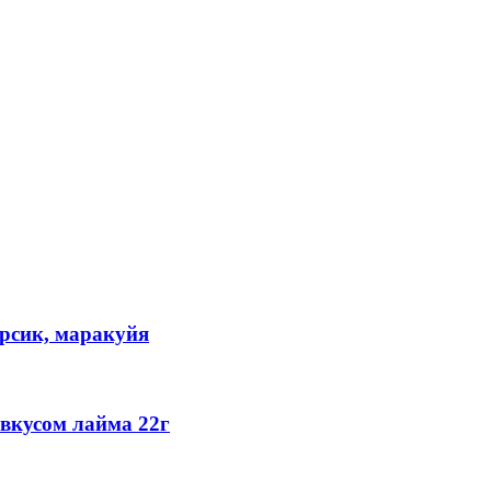
ерсик, маракуйя
кусом лайма 22г