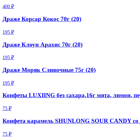
400 ₽
Драже Корсар Кокос 70г (20)
195 ₽
Драже Клоун Арахис 70г (20)
195 ₽
Драже Моряк Сливочные 75г (20)
195 ₽
Конфеты LUXIING без сахара,16г мята, лимон, п
75 ₽
Конфета карамель SHUNLONG SOUR CANDY со в
75 ₽