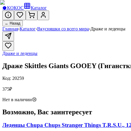
🥥
КОКОС
Каталог
← Назад
Главная
›
Каталог
›
Вкусняшки со всего мира
›
Драже и леденцы
Драже и леденцы
Драже Skittles Giants GOOEY (Гиганстки
Код:
20259
375
₽
Нет в наличии
😢
Возможно, Вас заинтересует
Леденцы Chupa Chups Stranger Things T.R.S.U., 12