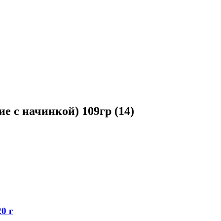
е c начинкой) 109гр (14)
0 г