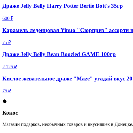
Драже Jelly Belly Harry Potter Bertie Bott's 35гр
600 ₽
Карамель леденцовая Yinuo "Сюрприз" ассорти н
75 ₽
Драже Jelly Belly Bean Boozled GAME 100гр
2 125 ₽
Кислое жевательное драже "Maze" угадай вкус 20
75 ₽
🥥
Кокос
Магазин подарков, необычных товаров и вкусняшек в Донецке