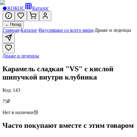
🥥
КОКОС
Каталог
← Назад
Главная
›
Каталог
›
Вкусняшки со всего мира
›
Драже и леденцы
Драже и леденцы
Карамель сладкая "VS" с кислой
шипучкой внутри клубника
Код:
143
75
₽
Нет в наличии
😢
Часто покупают вместе с этим товаром