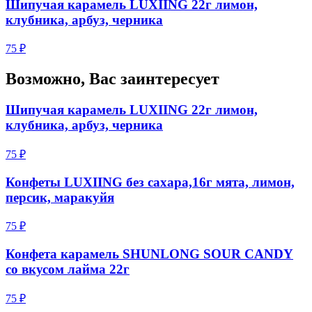
Шипучая карамель LUXIING 22г лимон,
клубника, арбуз, черника
75 ₽
Возможно, Вас заинтересует
Шипучая карамель LUXIING 22г лимон,
клубника, арбуз, черника
75 ₽
Конфеты LUXIING без сахара,16г мята, лимон,
персик, маракуйя
75 ₽
Конфета карамель SHUNLONG SOUR CANDY
со вкусом лайма 22г
75 ₽