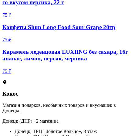
со вкусом персика, 22 г
75 ₽
Конфеты Shun Long Food Sour Grape 20гр
75 ₽
Карамель леденцовая LUXIING без сахара, 16г
ананас, лимон, персик, черника
75 ₽
🥥
Кокос
Магазин подарков, необычных товаров и вкусняшек в
Донецке.
Донецк (ДНР) · 2 магазина
Донецк, ТРЦ «Золотое Кольцо», 3 этаж