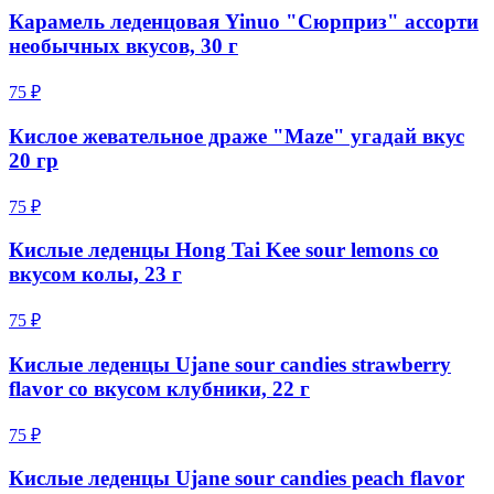
Карамель леденцовая Yinuo "Сюрприз" ассорти
необычных вкусов, 30 г
75 ₽
Кислое жевательное драже "Maze" угадай вкус
20 гр
75 ₽
Кислые леденцы Hong Tai Kee sour lemons со
вкусом колы, 23 г
75 ₽
Кислые леденцы Ujane sour candies strawberry
flavor со вкусом клубники, 22 г
75 ₽
Кислые леденцы Ujane sour candies peach flavor