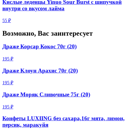
Кислые леденцы Yinuo Sour Burst с шипучкой
внутри со вкусом лайма
55 ₽
Возможно, Вас заинтересует
Драже Корсар Кокос 70г (20)
195 ₽
Драже Клоун Арахис 70г (20)
195 ₽
Драже Моряк Сливочные 75г (20)
195 ₽
Конфеты LUXIING без сахара,16г мята, лимон,
персик, маракуйя