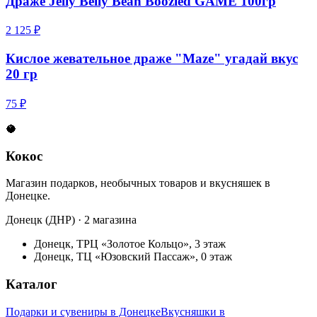
Драже Jelly Belly Bean Boozled GAME 100гр
2 125 ₽
Кислое жевательное драже "Maze" угадай вкус
20 гр
75 ₽
🥥
Кокос
Магазин подарков, необычных товаров и вкусняшек в
Донецке.
Донецк (ДНР) · 2 магазина
Донецк, ТРЦ «Золотое Кольцо», 3 этаж
Донецк, ТЦ «Юзовский Пассаж», 0 этаж
Каталог
Подарки и сувениры в Донецке
Вкусняшки в