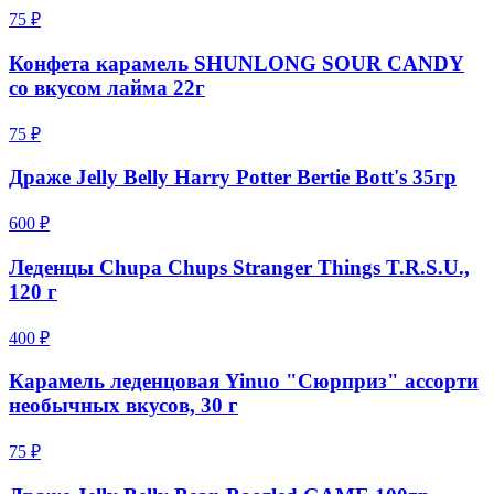
75 ₽
Конфета карамель SHUNLONG SOUR CANDY
со вкусом лайма 22г
75 ₽
Драже Jelly Belly Harry Potter Bertie Bott's 35гр
600 ₽
Леденцы Chupa Chups Stranger Things T.R.S.U.,
120 г
400 ₽
Карамель леденцовая Yinuo "Сюрприз" ассорти
необычных вкусов, 30 г
75 ₽