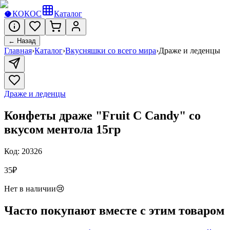
🥥
КОКОС
Каталог
← Назад
Главная
›
Каталог
›
Вкусняшки со всего мира
›
Драже и леденцы
Драже и леденцы
Конфеты драже "Fruit C Candy" со
вкусом ментола 15гр
Код:
20326
35
₽
Нет в наличии
😢
Часто покупают вместе с этим товаром