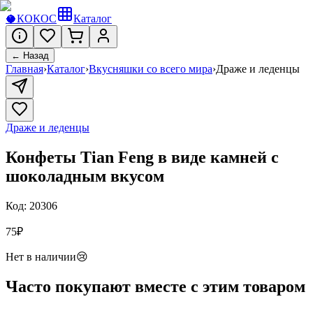
🥥
КОКОС
Каталог
← Назад
Главная
›
Каталог
›
Вкусняшки со всего мира
›
Драже и леденцы
Драже и леденцы
Конфеты Tian Feng в виде камней с
шоколадным вкусом
Код:
20306
75
₽
Нет в наличии
😢
Часто покупают вместе с этим товаром