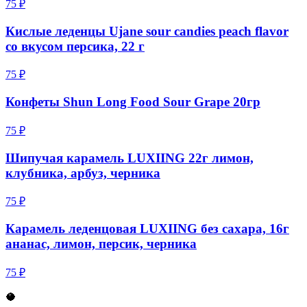
75 ₽
Кислые леденцы Ujane sour candies peach flavor
со вкусом персика, 22 г
75 ₽
Конфеты Shun Long Food Sour Grape 20гр
75 ₽
Шипучая карамель LUXIING 22г лимон,
клубника, арбуз, черника
75 ₽
Карамель леденцовая LUXIING без сахара, 16г
ананас, лимон, персик, черника
75 ₽
🥥