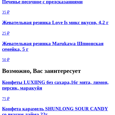
Печенье песочное с предсказаниями
35 ₽
Жевательная резинка Love Is микс вкусов, 4,2 г
25 ₽
Жевательная резинка Marukawa Шпионская
семейка, 5 г
50 ₽
Возможно, Вас заинтересует
Конфеты LUXIING без сахара,16г мята, лимон,
персик, маракуйя
75 ₽
Конфета карамель SHUNLONG SOUR CANDY
со вкусом лайма 22г