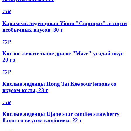
75 ₽
Карамель леденцовая Yinuo "Сюрприз" ассорти
необычных вкусов, 30 г
75 ₽
Кислое жевательное драже "Maze" угадай вкус
20 гр
75 ₽
Кислые леденцы Hong Tai Kee sour lemons со
вкусом колы, 23 г
75 ₽
Кислые леденцы Ujane sour candies strawberry
flavor со вкусом клубники, 22 г