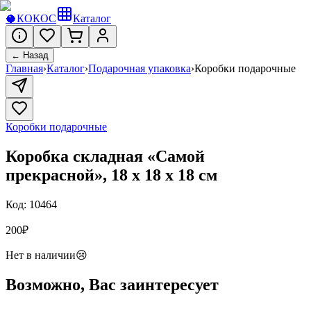
🥥
КОКОС
Каталог
← Назад
Главная
›
Каталог
›
Подарочная упаковка
›
Коробки подарочные
Коробки подарочные
Коробка складная «Самой
прекрасной», 18 х 18 х 18 см
Код:
10464
200
₽
Нет в наличии
😢
Возможно, Вас заинтересует