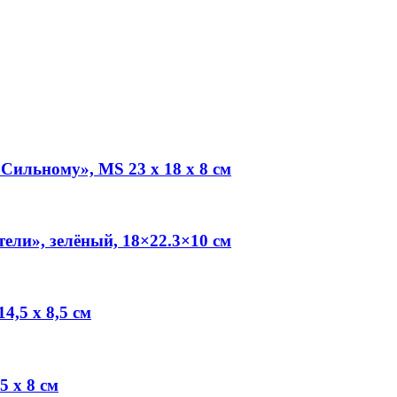
ильному», MS 23 х 18 х 8 см
ли», зелёный, 18×22.3×10 см
4,5 х 8,5 см
 х 8 см