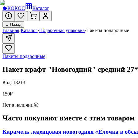
🥥
КОКОС
Каталог
← Назад
Главная
›
Каталог
›
Подарочная упаковка
›
Пакеты подарочные
Пакеты подарочные
Пакет крафт "Новогодний" средний 27*
Код:
13213
150
₽
Нет в наличии
😢
Часто покупают вместе с этим товаром
Карамель леденцовая новогодняя «Елочка в обсып