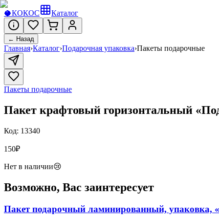
🥥
КОКОС
Каталог
← Назад
Главная
›
Каталог
›
Подарочная упаковка
›
Пакеты подарочные
Пакеты подарочные
Пакет крафтовый горизонтальный «Подар
Код:
13340
150
₽
Нет в наличии
😢
Возможно, Вас заинтересует
Пакет подарочный ламинированный, упаковка, «С