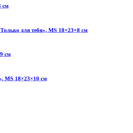
 см
Только для тебя», MS 18×23×8 см
9 см
», MS 18×23×10 см
.