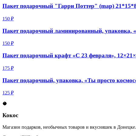
Пакет подарочный "Гарри Поттер" (map) 21*15*8
150 ₽
Пакет подарочный ламинированный, упаковка, «
150 ₽
Пакет подарочный крафт «С 23 февраля», 12×21×
175 ₽
Пакет подарочный, упаковка, «Ты просто космос
125 ₽
🥥
Кокос
Магазин подарков, необычных товаров и вкусняшек в Донецке