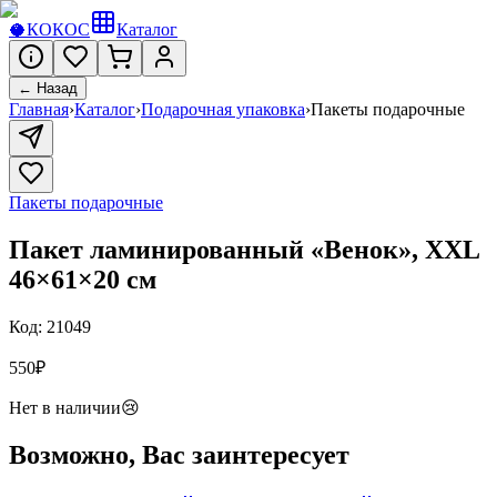
🥥
КОКОС
Каталог
← Назад
Главная
›
Каталог
›
Подарочная упаковка
›
Пакеты подарочные
Пакеты подарочные
Пакет ламинированный «Венок», XXL
46×61×20 см
Код:
21049
550
₽
Нет в наличии
😢
Возможно, Вас заинтересует