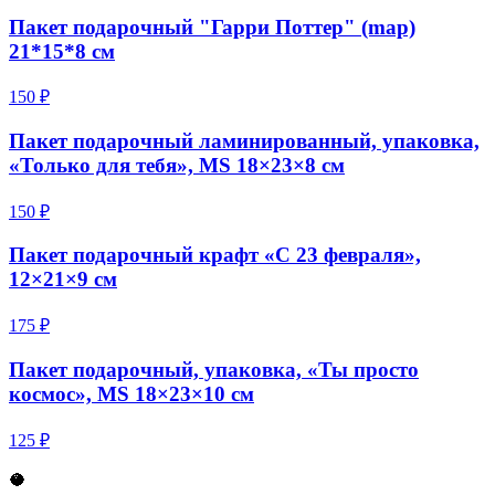
Пакет подарочный "Гарри Поттер" (map)
21*15*8 см
150 ₽
Пакет подарочный ламинированный, упаковка,
«Только для тебя», MS 18×23×8 см
150 ₽
Пакет подарочный крафт «С 23 февраля»,
12×21×9 см
175 ₽
Пакет подарочный, упаковка, «Ты просто
космос», MS 18×23×10 см
125 ₽
🥥