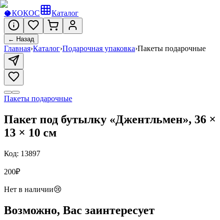
🥥
КОКОС
Каталог
← Назад
Главная
›
Каталог
›
Подарочная упаковка
›
Пакеты подарочные
Пакеты подарочные
Пакет под бутылку «Джентльмен», 36 ×
13 × 10 см
Код:
13897
200
₽
Нет в наличии
😢
Возможно, Вас заинтересует