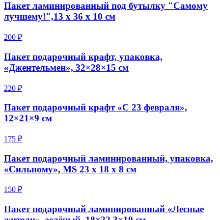
Пакет ламинированный под бутылку "Самому
лучшему!",13 х 36 х 10 см
200 ₽
Пакет подарочный крафт, упаковка,
«Джентельмен», 32×28×15 см
220 ₽
Пакет подарочный крафт «С 23 февраля»,
12×21×9 см
175 ₽
Пакет подарочный ламинированный, упаковка,
«Сильному», MS 23 х 18 х 8 см
150 ₽
Пакет подарочный ламинированный «Лесные
жители», зелёный, 18×22.3×10 см