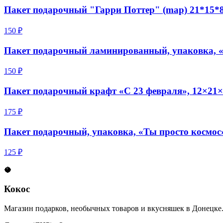
Пакет подарочный "Гарри Поттер" (map) 21*15*8
150 ₽
Пакет подарочный ламинированный, упаковка, «
150 ₽
Пакет подарочный крафт «С 23 февраля», 12×21×
175 ₽
Пакет подарочный, упаковка, «Ты просто космос
125 ₽
🥥
Кокос
Магазин подарков, необычных товаров и вкусняшек в Донецке