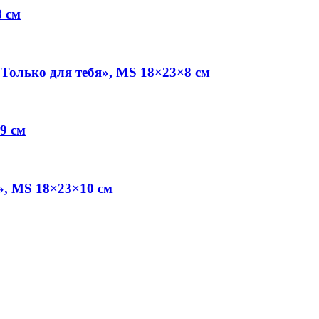
 см
Только для тебя», MS 18×23×8 см
9 см
», MS 18×23×10 см
.