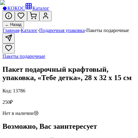
🥥
КОКОС
Каталог
← Назад
Главная
›
Каталог
›
Подарочная упаковка
›
Пакеты подарочные
Пакеты подарочные
Пакет подарочный крафтовый,
упаковка, «Тебе детка», 28 х 32 х 15 см
Код:
13786
250
₽
Нет в наличии
😢
Возможно, Вас заинтересует