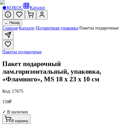
🥥
КОКОС
Каталог
← Назад
Главная
›
Каталог
›
Подарочная упаковка
›
Пакеты подарочные
Пакеты подарочные
Пакет подарочный
лам.горизонтальный, упаковка,
«Фламинго», MS 18 х 23 х 10 см
Код:
17675
150
₽
✓ В наличии
В корзину