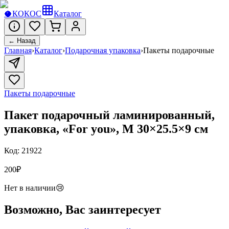
🥥
КОКОС
Каталог
← Назад
Главная
›
Каталог
›
Подарочная упаковка
›
Пакеты подарочные
Пакеты подарочные
Пакет подарочный ламинированный,
упаковка, «For you», M 30×25.5×9 см
Код:
21922
200
₽
Нет в наличии
😢
Возможно, Вас заинтересует