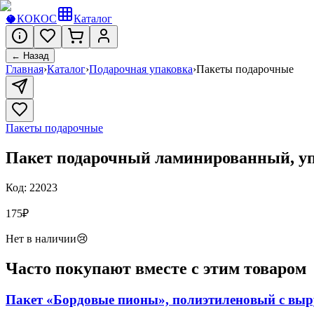
🥥
КОКОС
Каталог
← Назад
Главная
›
Каталог
›
Подарочная упаковка
›
Пакеты подарочные
Пакеты подарочные
Пакет подарочный ламинированный, упа
Код:
22023
175
₽
Нет в наличии
😢
Часто покупают вместе с этим товаром
Пакет «Бордовые пионы», полиэтиленовый с выру