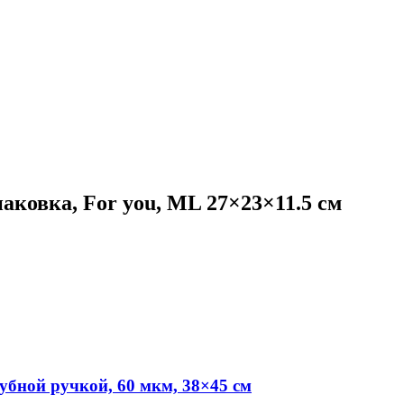
ковка, For you, ML 27×23×11.5 см
бной ручкой, 60 мкм, 38×45 см