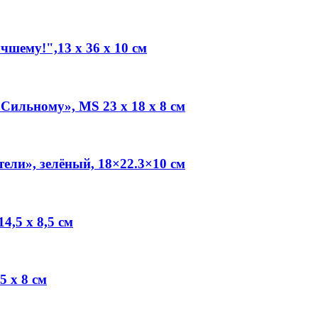
шему!",13 х 36 х 10 см
ильному», MS 23 х 18 х 8 см
ли», зелёный, 18×22.3×10 см
4,5 х 8,5 см
 х 8 см