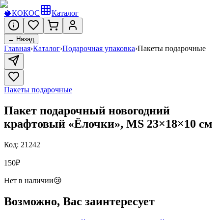
🥥
КОКОС
Каталог
← Назад
Главная
›
Каталог
›
Подарочная упаковка
›
Пакеты подарочные
Пакеты подарочные
Пакет подарочный новогодний
крафтовый «Ёлочки», MS 23×18×10 см
Код:
21242
150
₽
Нет в наличии
😢
Возможно, Вас заинтересует