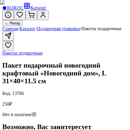
🥥
КОКОС
Каталог
← Назад
Главная
›
Каталог
›
Подарочная упаковка
›
Пакеты подарочные
Пакеты подарочные
Пакет подарочный новогодний
крафтовый «Новогодний дом», L
31×40×11.5 см
Код:
13766
250
₽
Нет в наличии
😢
Возможно, Вас заинтересует