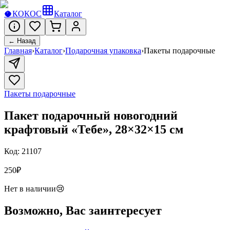
🥥
КОКОС
Каталог
← Назад
Главная
›
Каталог
›
Подарочная упаковка
›
Пакеты подарочные
Пакеты подарочные
Пакет подарочный новогодний
крафтовый «Тебе», 28×32×15 см
Код:
21107
250
₽
Нет в наличии
😢
Возможно, Вас заинтересует