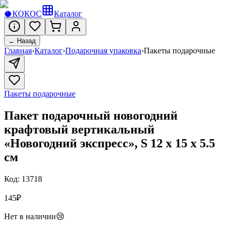
🥥
КОКОС
Каталог
← Назад
Главная
›
Каталог
›
Подарочная упаковка
›
Пакеты подарочные
Пакеты подарочные
Пакет подарочный новогодний
крафтовый вертикальный
«Новогодний экспресс», S 12 х 15 х 5.5
см
Код:
13718
145
₽
Нет в наличии
😢