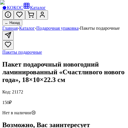
🥥
КОКОС
Каталог
← Назад
Главная
›
Каталог
›
Подарочная упаковка
›
Пакеты подарочные
Пакеты подарочные
Пакет подарочный новогодний
ламинированный «Счастливого нового
года», 18×10×22.3 см
Код:
21172
150
₽
Нет в наличии
😢
Возможно, Вас заинтересует