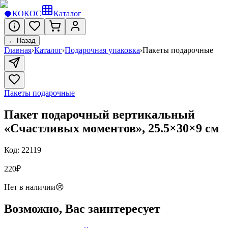
🥥
КОКОС
Каталог
← Назад
Главная
›
Каталог
›
Подарочная упаковка
›
Пакеты подарочные
Пакеты подарочные
Пакет подарочный вертикальный
«Счастливых моментов», 25.5×30×9 см
Код:
22119
220
₽
Нет в наличии
😢
Возможно, Вас заинтересует